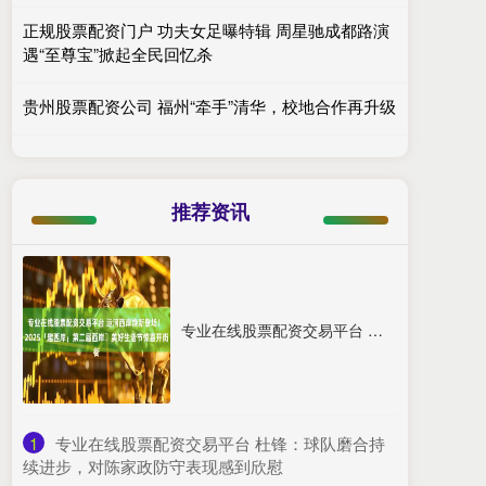
正规股票配资门户 功夫女足曝特辑 周星驰成都路演
遇“至尊宝”掀起全民回忆杀
贵州股票配资公司 福州“牵手”清华，校地合作再升级
推荐资讯
专业在线股票配资交易平台 运河西岸焕新登场！ 2025「趣西岸」第二届西岸・美好生活节惊喜开街
1
​专业在线股票配资交易平台 杜锋：球队磨合持
续进步，对陈家政防守表现感到欣慰