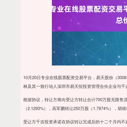
10月20日专业在线股票配资交易平台，易天股份（30
林及其一致行动人深圳市易天恒投资管理合伙企业与千
根据协议，转让方将向受让方转让合计700万股无限售流
（2.1293%），高军鹏转让250万股（1.7874%），胡靖
受让方千吉投资承诺在协议转让完成后的十二个月内不减持所