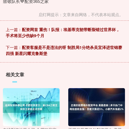
致敬队长💙配资365之家
启灯网提示：文章来自网络，不代表本站观点。
上一篇：
配资网首 重伤！队报：埃基蒂克韧带断裂错过世界杯，
手术将至少伤缺9个月
下一篇：
配资客服是不是违法的呀 制胜局1分绝杀吴宜泽进世锦赛
四强 新星闪耀克鲁斯堡
相关文章