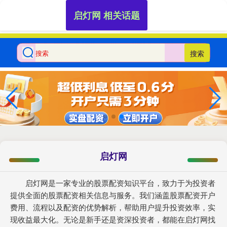
启灯网 相关话题
搜索
启灯网
启灯网是一家专业的股票配资知识平台，致力于为投资者
提供全面的股票配资相关信息与服务。我们涵盖股票配资开户
费用、流程以及配资的优势解析，帮助用户提升投资效率，实
现收益最大化。无论是新手还是资深投资者，都能在启灯网找