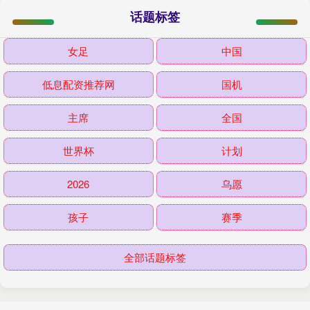
话题标签
女足
中国
低息配资推荐网
国机
主席
全国
世界杯
计划
2026
乌愿
孩子
赛季
全部话题标签