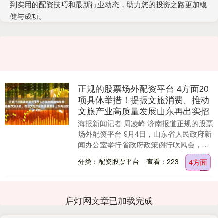
到实用的配资技巧和最新行业动态，助力您的投资之路更加稳
健与成功。
正规的股票场外配资平台 4方面20
项具体举措！提振文旅消费、推动
文旅产业高质量发展山东再出实招
海报新闻记者 周凌峰 济南报道正规的股票
场外配资平台 9月4日，山东省人民政府新
闻办公室举行省政府政策例行吹风会，山
省文化和旅游厅党组成员、副厅长刘少华
分类：配资股票平台
查看：223
4方面
介绍了《....
启灯网文章已加载完成