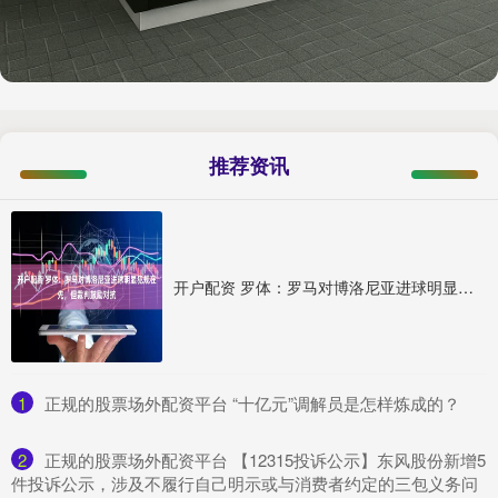
推荐资讯
开户配资 罗体：罗马对博洛尼亚进球明显犯规在先，但裁判鼓励对抗
1
​正规的股票场外配资平台 “十亿元”调解员是怎样炼成的？
2
​正规的股票场外配资平台 【12315投诉公示】东风股份新增5
件投诉公示，涉及不履行自己明示或与消费者约定的三包义务问