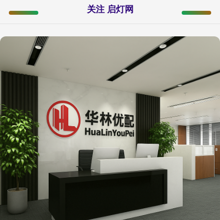
关注 启灯网