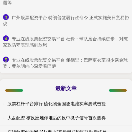
题等
3
​广州股票配资平台 特朗普签署行政命令 正式实施美日贸易协
议
4
​专业在线股票配资交易平台 杜锋：球队磨合持续进步，对陈
家政防守表现感到欣慰
5
​专业在线股票配资交易平台 佩德里：巴萨更衣室很少谈金球
奖，费尔明内心深爱着巴萨
最新文章
股票杠杆平台排行 硫化物全固态电池实车测试告捷
大盘配资 核反应堆停堆后的反中微子信号首次测得
在线配资炒股网 “AI+电力”初步形成协同联动新格局