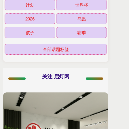
计划
世界杯
2026
乌愿
孩子
赛季
全部话题标签
关注 启灯网