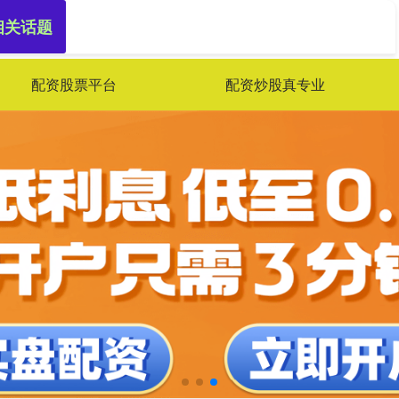
相关话题
配资股票平台
配资炒股真专业