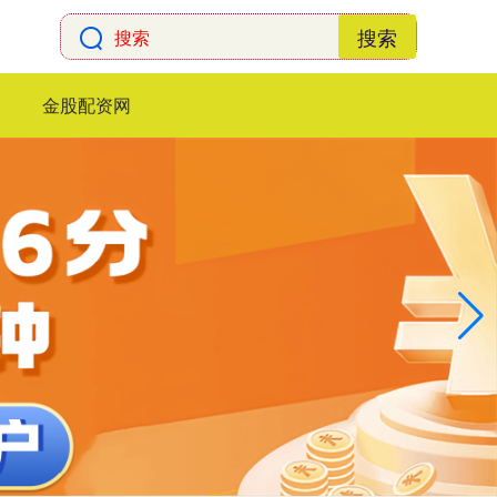
搜索
金股配资网