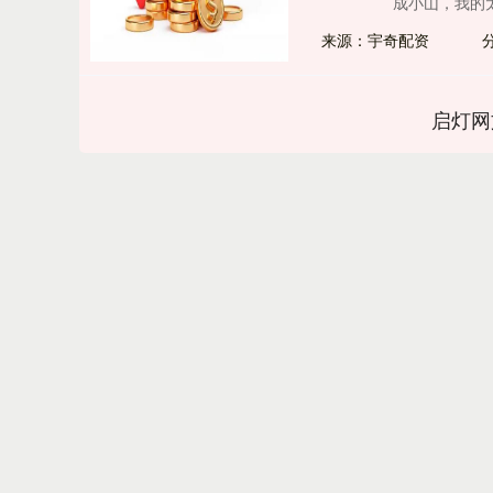
成小山，我的太阳
来源：宇奇配资
启灯网