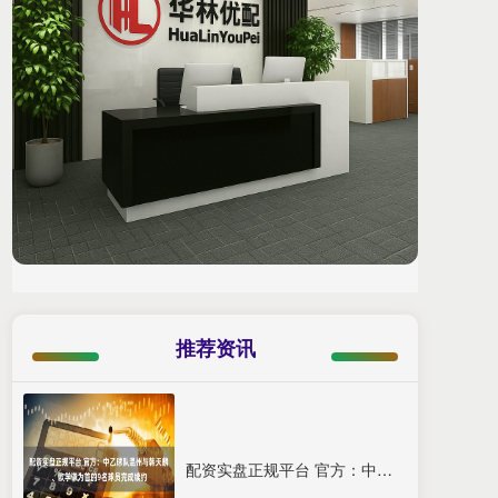
推荐资讯
配资实盘正规平台 官方：中乙球队温州与韩天麟、欧学谦为首的9名球员完成续约